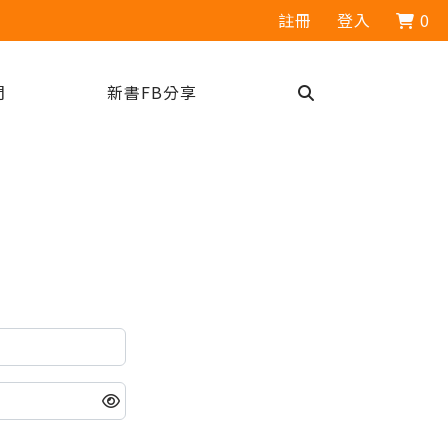
註冊
登入
0
們
新書FB分享