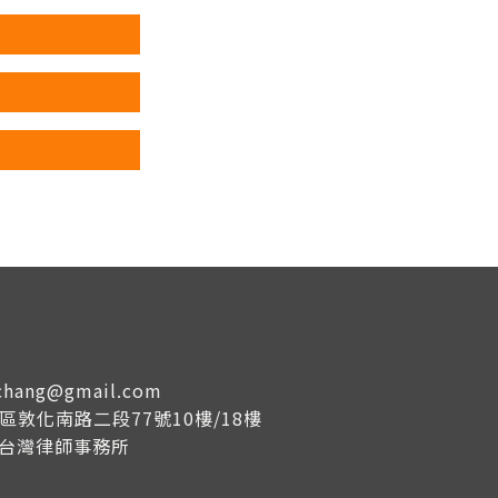
tachang@gmail.com
大安區敦化南路二段77號10樓/18樓
成台灣律師事務所