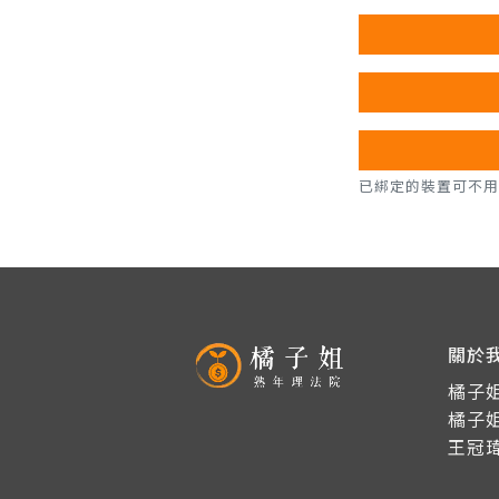
已綁定的裝置可不用密碼，直
關於
橘子姐
橘子
王冠