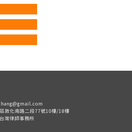
tachang@gmail.com
大安區敦化南路二段77號10樓/18樓
成台灣律師事務所