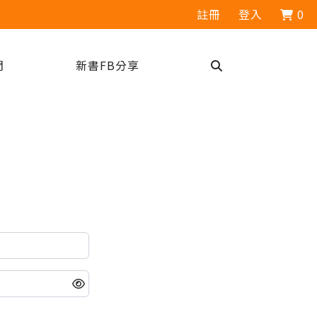
註冊
登入
0
們
新書FB分享