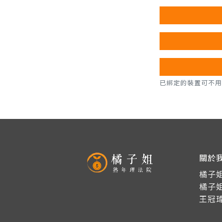
已綁定的裝置可不用密碼，直
關於
橘子姐
橘子
王冠