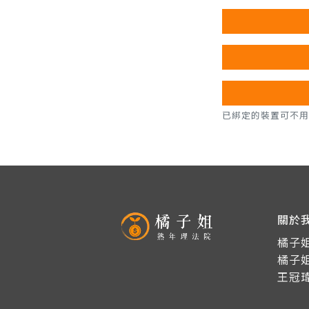
已綁定的裝置可不用密碼，直
關於
橘子姐
橘子
王冠