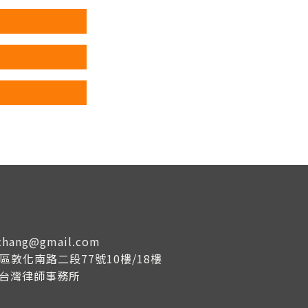
tachang@gmail.com
大安區敦化南路二段77號10樓/18樓
成台灣律師事務所