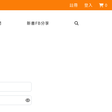
註冊
登入
0
們
新書FB分享