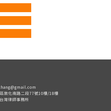
tachang@gmail.com
大安區敦化南路二段77號10樓/18樓
成台灣律師事務所