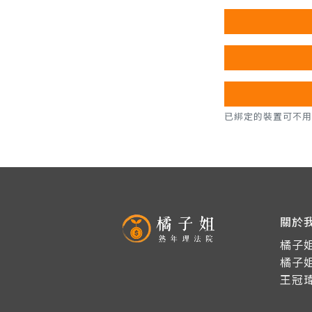
已綁定的裝置可不用密碼，直
關於
橘子姐
橘子
王冠