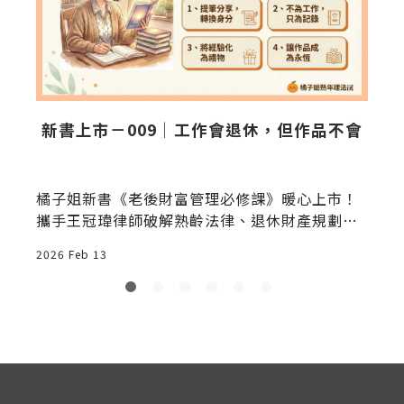
你
新書上市－009｜工作會退休，但作品不會
橘子姐新書《老後財富管理必修課》暖心上市！
詐
攜手王冠瑋律師破解熟齡法律、退休財產規劃與
防詐遺囑重點。教您提早佈局，守護資產，預約
2026 Feb 13
2
安心的晚美人生。