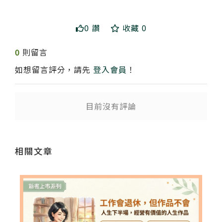
0 讚
收藏 0
0
則留言
如想留言評分，請先
登入會員
！
送出
目前沒有評論
相關文章