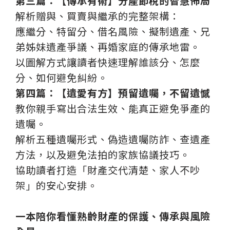
第三篇：
【傳承有術】分產節稅的智慧佈局
解析贈與、買賣與繼承的完整架構：
應繼分、特留分、借名風險、擬制遺產、兄
弟姊妹遺產爭議、再婚家庭的傳承地雷。
以圖解方式讓讀者快速理解誰該分、怎麼
分、如何避免糾紛。
第四篇：
【遺愛有方】預留遺囑，不留遺憾
教你親手寫出合法生效、能真正避免爭產的
遺囑。
解析五種遺囑形式、偽造遺囑防詐、查遺產
方法，以及避免法拍的家族協議技巧。
協助讀者打造「財產交代清楚、家人不吵
架」的安心安排。
一本陪你看懂熟齡財產的保護、傳承與風險