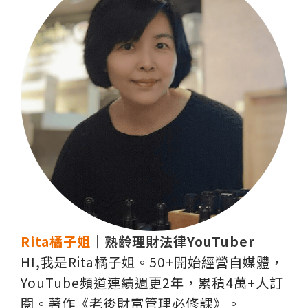
Rita橘子姐
｜熟齡理財法律YouTuber
HI,我是Rita橘子姐。50+開始經營自媒體，
YouTube頻道連續週更2年，累積4萬+人訂
閱。著作《老後財富管理必修課》。