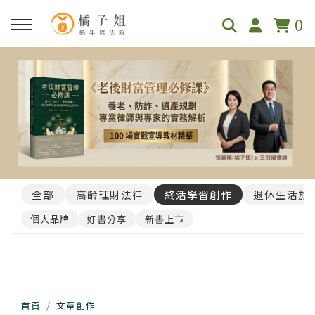
0
全部
高齡理財法律
終活學習創作
退休生活旅
個人品牌
好書分享
新書上市
首頁
文章創作