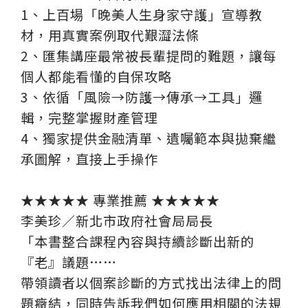
1、上百場「晚美人生身家守護」宣導教
材，用真實案例取代艱澀法條
2、匯集講座最常被長輩提問的難題，讓每
個人都能看懂的自保攻略
3、依循「風險→防護→傳承→工具」邏
輯，完整掌握財產管理
4、獨家提供金融清單、遺囑範本與拋棄繼
承圖解，直接上手操作
★★★★★ 專業推薦 ★★★★★
李美珍／新北市政府社會局局長
「本書整合課程內容與持續診斷出新的
『老』議題……
帶領讀者以個案診斷的方式找出法律上的問
題癥結，同時告訴我們如何應用相關的法規