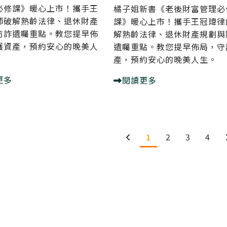
必修課》暖心上市！攜手王
橘子姐新書《老後財富管理必
師破解熟齡法律、退休財產
課》暖心上市！攜手王冠瑋律
防詐遺囑重點。教您提早佈
解熟齡法律、退休財產規劃與
護資產，預約安心的晚美人
遺囑重點。教您提早佈局，守
產，預約安心的晚美人生。
更多
閱讀更多
1
2
3
4