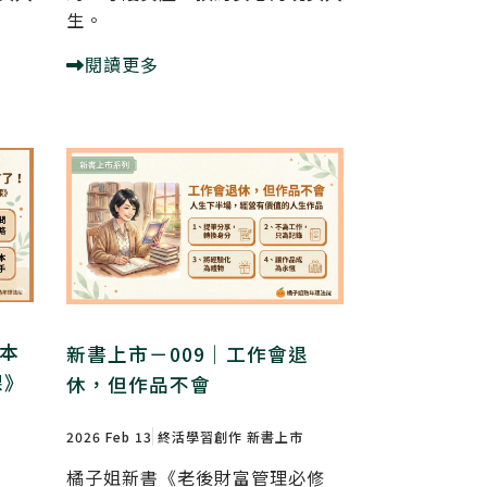
生。
閱讀更多
一本
新書上市－009｜工作會退
課》
休，但作品不會
2026 Feb 13
終活學習創作
新書上市
橘子姐新書《老後財富管理必修