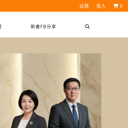
註冊
登入
0
們
新書FB分享