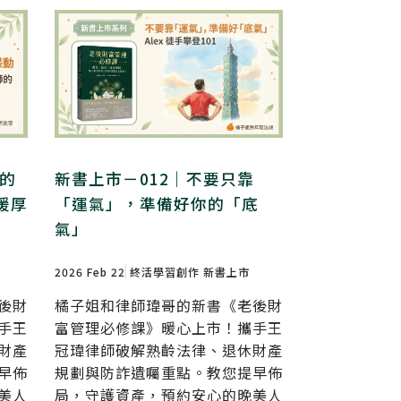
市的
新書上市－012｜不要只靠
暖厚
「運氣」，準備好你的「底
氣」
2026 Feb 22
終活學習創作
新書上市
後財
橘子姐和律師瑋哥的新書《老後財
手王
富管理必修課》暖心上市！攜手王
財產
冠瑋律師破解熟齡法律、退休財產
早佈
規劃與防詐遺囑重點。教您提早佈
美人
局，守護資產，預約安心的晚美人