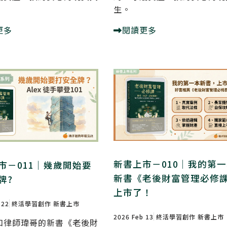
生。
更多
閱讀更多
新書上市－010｜我的第
市－011｜幾歲開始要
新書《老後財富管理必修
牌?
上市了！
 22
終活學習創作
新書上市
2026 Feb 13
終活學習創作
新書上市
和律師瑋哥的新書《老後財