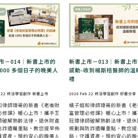
市－014｜新書上市的
新書上市－013｜新書上
1000 多個日子的晚美人
感動-收到楊斯棓醫師的溫
禮
 22
終活學習創作
新書上市
2026 Feb 22
終活學習創作
好書分享
和律師瑋哥的新書《老後財
橘子姐和律師瑋哥的新書《老
必修課》暖心上市！攜手王
富管理必修課》暖心上市！攜
師破解熟齡法律、退休財產
冠瑋律師破解熟齡法律、退休
防詐遺囑重點。教您提早佈
規劃與防詐遺囑重點。教您提
護資產，預約安心的晚美人
局，守護資產，預約安心的晚