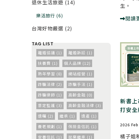
退休生活旅遊 (14)
生。
樂活旅行 (6)
閱讀
台灣好物嚴選 (2)
離婚協議 (1)
離婚訴訟 (1)
扶養費 (1)
個人品牌 (12)
熟年學習 (8)
網站經營 (1)
詐騙法律 (2)
詐騙手法 (1)
詐騙律師 (1)
高齡金融 (0)
新書上
意定監護 (3)
高齡金融法律 (3)
打安全
遺囑 (2)
繼承 (1)
遺產 (1)
2026 Feb
養老規劃 (1)
保險金信託 (1)
橘子姐
安養信託 (1)
拋棄繼承 (1)