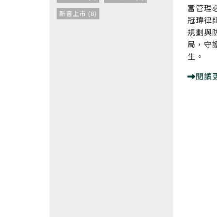
富管理
新書上市 (8)
冠瑋律
規劃與
局，守
生。
閱讀