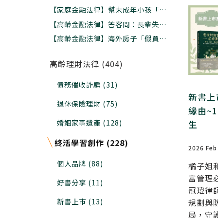
時間是十年前，其次是現在
【家庭金融法律】幫未成年小孩「拋棄
繼承」不是父母說了算，法院審查兩大
【高齡金融法律】答客問：長輩失智
關鍵
了，名下財產還能辦理信託保護嗎?程
【高齡金融法律】海外房子「假買賣真
序上怎麼做?
贈與」給子女國稅局查不到??小心追
稅還罰款
高齡理財法律 (404)
債務催收詐騙 (31)
新書上
退休保險理財 (75)
緣由~
婚姻家事遺產 (128)
生
終活學習創作 (228)
2026 Feb
個人品牌 (88)
橘子姐
富管理
好書分享 (11)
冠瑋律
新書上市 (13)
規劃與
局，守