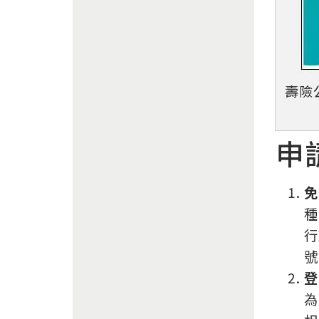
壽險
申
免
種
行
號
登
為