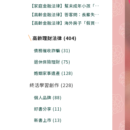
時間是十年前，其次是現在
【家庭金融法律】幫未成年小孩「拋棄
繼承」不是父母說了算，法院審查兩大
【高齡金融法律】答客問：長輩失智
關鍵
了，名下財產還能辦理信託保護嗎?程
【高齡金融法律】海外房子「假買賣真
序上怎麼做?
贈與」給子女國稅局查不到??小心追
稅還罰款
高齡理財法律 (404)
債務催收詐騙 (31)
退休保險理財 (75)
婚姻家事遺產 (128)
終活學習創作 (228)
個人品牌 (88)
好書分享 (11)
新書上市 (13)