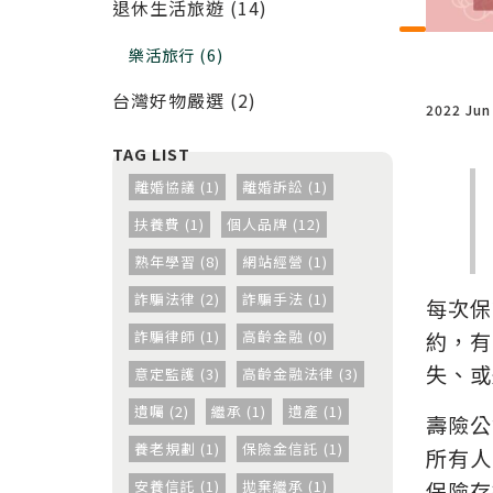
退休生活旅遊 (14)
樂活旅行 (6)
台灣好物嚴選 (2)
2022 Jun
離婚協議 (1)
離婚訴訟 (1)
扶養費 (1)
個人品牌 (12)
熟年學習 (8)
網站經營 (1)
詐騙法律 (2)
詐騙手法 (1)
每次保
約，有
詐騙律師 (1)
高齡金融 (0)
失、或
意定監護 (3)
高齡金融法律 (3)
遺囑 (2)
繼承 (1)
遺產 (1)
壽險公
養老規劃 (1)
保險金信託 (1)
所有人
保險存
安養信託 (1)
拋棄繼承 (1)