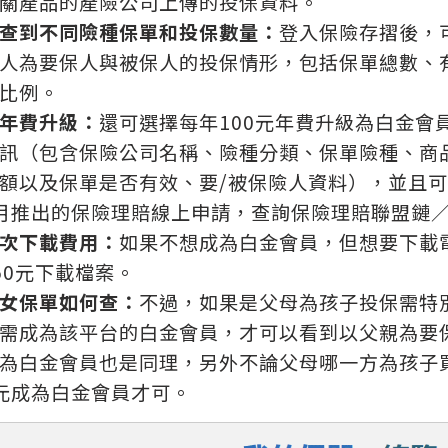
關產品的產險公司上傳的投保資料。
查到不同險種保單和投保數量：
登入保險存摺後，
人為要保人與被保人的投保情形，包括保單總數、
比例。
年費升級：
還可選擇每年100元年費升級為白金會
訊（包含保險公司名稱、險種分類、保單險種、商
額以及保單是否有效、要/被保險人資料），並且可
月推出的保險理賠線上申請，查詢保險理賠聯盟鏈
次下載費用：
如果不想成為白金會員，但想要下載
50元下載檔案。
女保單如何查：
不過，如果是父母為孩子投保需特
需成為該平台的白金會員，才可以看到以父親為要
為白金會員也是同理，另外不論父母哪一方為孩子
元成為白金會員才可。