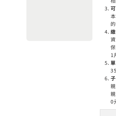
相
可
本
的
繳
資
保
1
單
3
子
親
親
0