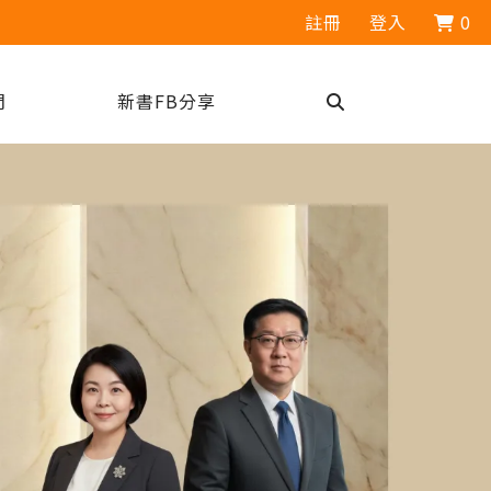
註冊
登入
0
們
新書FB分享