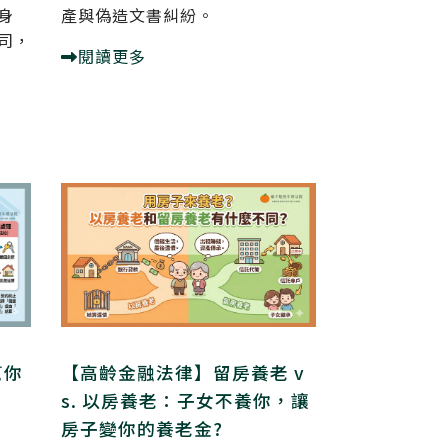
身
產與偽造文書糾紛。
司，
閱讀更多
幫你
【高齡金融法律】留房養老 v
s. 以房養老：子女不養你，讓
房子變你的養老金?