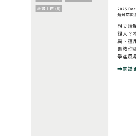
新書上市 (8)
2025 Dec
婚姻家事
想立遺
證人？
異、適
哥教你
爭產風
閱讀