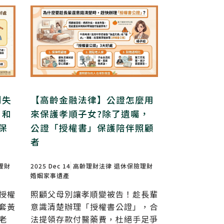
到失
【高齡金融法律】公證怎麼用
」和
來保護孝順子女?除了遺囑，
保
公證「授權書」保護陪伴照顧
者
理財
2025 Dec 14
高齡理財法律
退休保險理財
婚姻家事遺產
授權
照顧父母別讓孝順變被告！趁長輩
套黃
意識清楚辦理「授權書公證」，合
老
法提領存款付醫藥費，杜絕手足爭