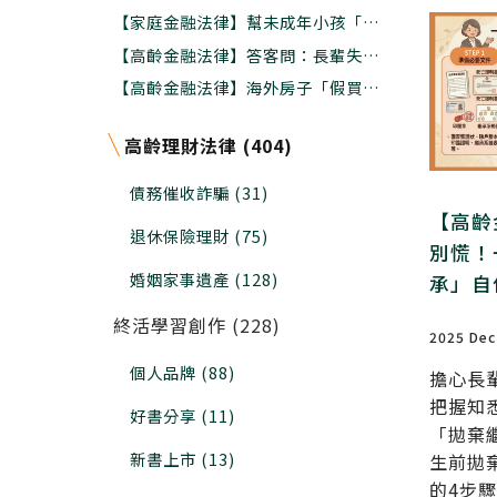
時間是十年前，其次是現在
【家庭金融法律】幫未成年小孩「拋棄
繼承」不是父母說了算，法院審查兩大
【高齡金融法律】答客問：長輩失智
關鍵
了，名下財產還能辦理信託保護嗎?程
【高齡金融法律】海外房子「假買賣真
序上怎麼做?
贈與」給子女國稅局查不到??小心追
稅還罰款
高齡理財法律 (404)
債務催收詐騙 (31)
【高齡
退休保險理財 (75)
別慌！
婚姻家事遺產 (128)
承」自
終活學習創作 (228)
2025 Dec
個人品牌 (88)
擔心長
把握知
好書分享 (11)
「拋棄
新書上市 (13)
生前拋
的4步驟