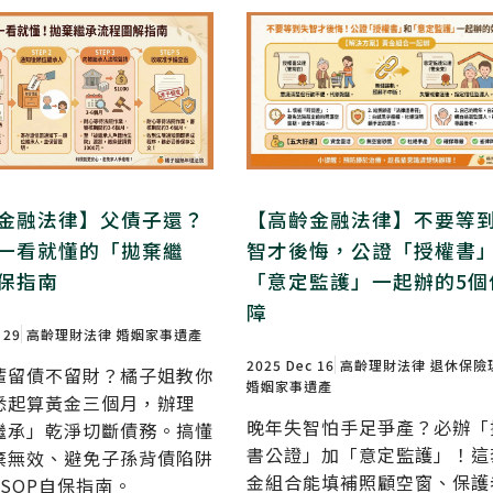
金融法律】父債子還？
【高齡金融法律】不要等
一看就懂的「拋棄繼
智才後悔，公證「授權書
保指南
「意定監護」一起辦的5個
障
 29
高齡理財法律
婚姻家事遺產
2025 Dec 16
高齡理財法律
退休保險
輩留債不留財？橘子姐教你
婚姻家事遺產
悉起算黃金三個月，辦理
晚年失智怕手足爭產？必辦「
繼承」乾淨切斷債務。搞懂
書公證」加「意定監護」！這
棄無效、避免子孫背債陷阱
金組合能填補照顧空窗、保護
SOP自保指南。