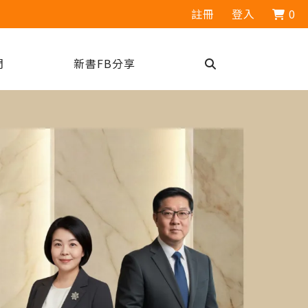
註冊
登入
0
們
新書FB分享