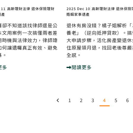
 11
高齡理財法律
退休保險理財
2025 Dec 10
高齡理財法律
退休保險
遺產
婚姻家事遺產
囑卻不知道該找律師還是公
退休有房沒錢？橘子姐解析「
本文用案例一次搞懂兩者差
養老」（逆向抵押貸款）。搞
用時機與法律效力，律師瑋
大申請步驟，活化房產變退休
如何讓遺囑真正有效、避免
住原屋領月退，找回老後尊嚴
暴。
全感。
更多
閱讀更多
1
2
3
4
5
6