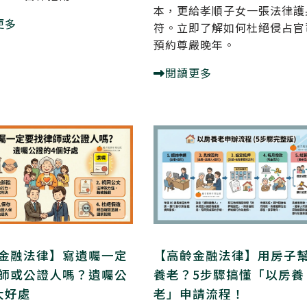
本，更給孝順子女一張法律護
更多
符。立即了解如何杜絕侵占官
預約尊嚴晚年。
閱讀更多
金融法律】寫遺囑一定
【高齡金融法律】用房子
師或公證人嗎？遺囑公
養老？5步驟搞懂「以房養
大好處
老」申請流程！