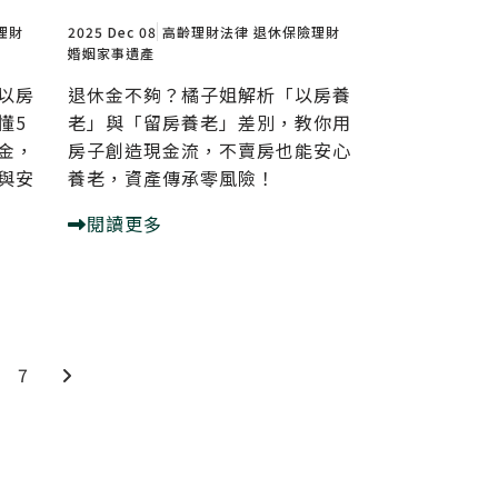
理財
2025 Dec 08
高齡理財法律
退休保險理財
婚姻家事遺產
以房
退休金不夠？橘子姐解析「以房養
懂5
老」與「留房養老」差別，教你用
金，
房子創造現金流，不賣房也能安心
與安
養老，資產傳承零風險！
閱讀更多
7