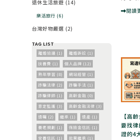
退休生活旅遊 (14)
閱讀
樂活旅行 (6)
台灣好物嚴選 (2)
離婚協議 (1)
離婚訴訟 (1)
扶養費 (1)
個人品牌 (12)
熟年學習 (8)
網站經營 (1)
詐騙法律 (2)
詐騙手法 (1)
詐騙律師 (1)
高齡金融 (0)
意定監護 (3)
高齡金融法律 (3)
【高齡
遺囑 (2)
繼承 (1)
遺產 (1)
要找律
養老規劃 (1)
保險金信託 (1)
證的4
安養信託 (1)
拋棄繼承 (1)