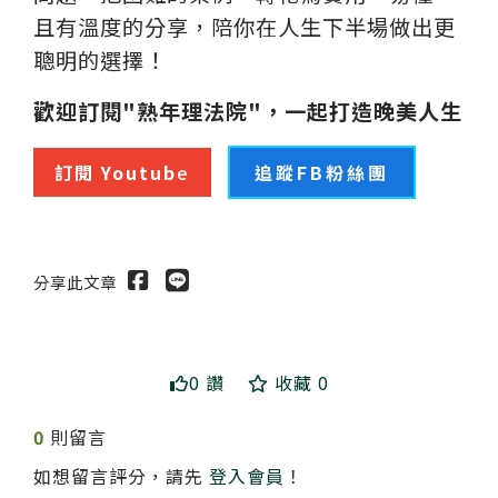
且有溫度的分享，陪你在人生下半場做出更
聰明的選擇！
歡迎訂閱"熟年理法院"，一起打造晚美人生
訂閱 Youtub
e
追蹤FB粉絲團
分享此文章
0 讚
收藏 0
0
則留言
如想留言評分，請先
登入會員
！
送出