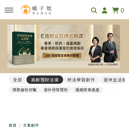
0
全部
高齡理財法律
終活學習創作
退休生活旅
債務催收詐騙
退休保險理財
婚姻家事遺產
首頁
文章創作