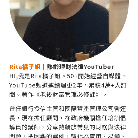
Rita橘子姐
｜熟齡理財法律YouTuber
HI,我是Rita橘子姐。50+開始經營自媒體，
YouTube頻道連續週更2年，累積4萬+人訂
閱。著作《老後財富管理必修課》。
曾任銀行授信主管和國際資產管理公司營運
長，現在擔任顧問，在政府機關擔任培訓倡
導員的講師，分享熟齡族常見的財務與法律
問題，把困難的案例，轉化為實用、易懂、