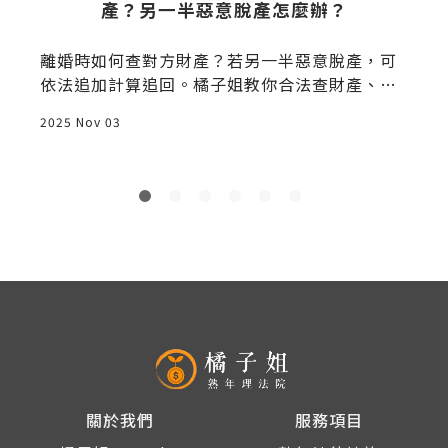
產？另一半惡意脫產怎麼辦？
寫
離婚時如何查對方財產？若另一半惡意脫產，可
依法追加計算追回。橘子姐教你合法查財產、保
障剩餘財產分配權。
2025 Nov 03
2
關於我們
服務項目