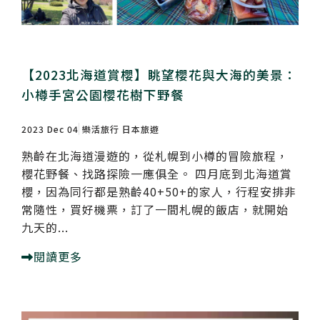
【2023北海道賞櫻】眺望櫻花與大海的美景：
小樽手宮公園櫻花樹下野餐
2023 Dec 04
樂活旅行
日本旅遊
熟齡在北海道漫遊的，從札幌到小樽的冒險旅程，
櫻花野餐、找路探險一應俱全。 四月底到北海道賞
櫻，因為同行都是熟齡40+50+的家人，行程安排非
常隨性，買好機票，訂了一間札幌的飯店，就開始
九天的...
閱讀更多