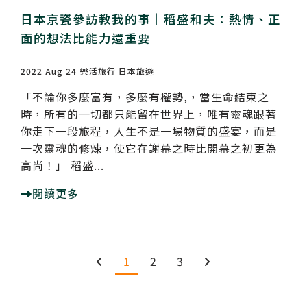
日本京瓷參訪教我的事｜稻盛和夫：熱情、正
面的想法比能力還重要​
2022 Aug 24
樂活旅行
日本旅遊
「不論你多麼富有，多麼有權勢,，當生命結束之
時，所有的一切都只能留在世界上，唯有靈魂跟著
你走下一段旅程，人生不是一場物質的盛宴，而是
一次靈魂的修煉，使它在謝幕之時比開幕之初更為
高尚！」 稻盛...
閱讀更多
1
2
3