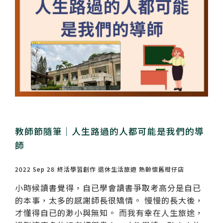
教師節隨筆｜人生路過的人都可能是我們的導
師
2022 Sep 28
終活學習創作
退休生活旅遊
熟齡懷舊柑仔店
小時候讀書覺得，自已學會讀書爭取考高分是自已
的本事，太多的感謝師長很矯情。 慢慢的長大後，
才懂得自已的渺小與無知。 而我有幸在人生旅途，