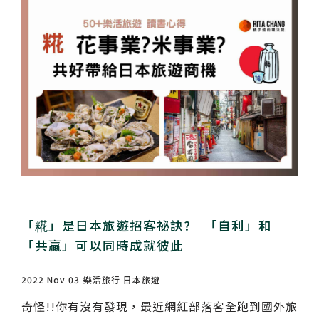
「糀」是日本旅遊招客祕訣?｜「自利」和
「共贏」可以同時成就彼此
2022 Nov 03
樂活旅行
日本旅遊
奇怪!!你有沒有發現，最近網紅部落客全跑到國外旅