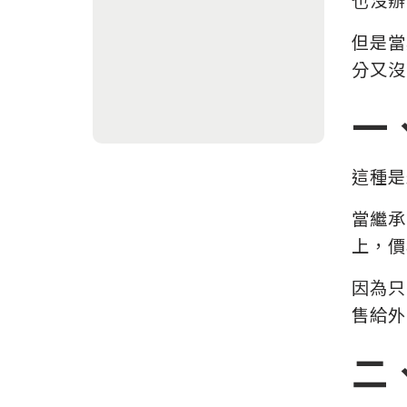
但是當
分又沒
一
這種是
當繼承
上，價
因為只
售給外
二