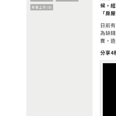
候，經
新書上市 (8)
「房屋
日前有
為缺錢
賣，造
分享4