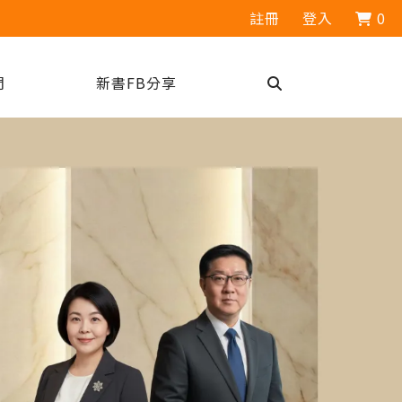
註冊
登入
0
們
新書FB分享