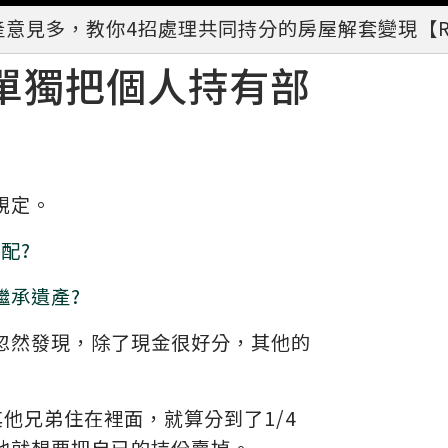
意見多，教你4招處理共同持分的房屋解套變現【Ri
單獨把個人持有部
規定。
配?
繼承遺產?
忽然發現，除了現金很好分，其他的
他兄弟住在裡面，就算分到了1/4
他就想要把自已的持份賣掉。