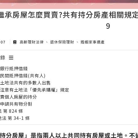
繼承房屋怎麼買賣?共有持分房產相關規定，
9
 07
高齡理財法律
退休保險理財
婚姻家事遺產
目錄
、銀行抵押借錢
、民間抵押借錢(共有人)
、土地法共有的多數人出售
、注意有土地法「優先承購權」規定
、賣個人房屋的持分
、申請共有物分割
 第 824 條
法 第 34-1 條
持分房屋」是指兩人以上共同持有房屋或土地。不