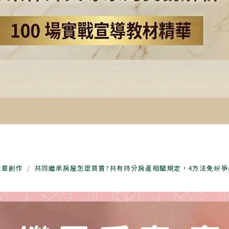
文章創作
共同繼承房屋怎麼買賣?共有持分房產相關規定，4方法免紛爭#Yo