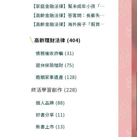
時間是十年前，其次是現在
【家庭金融法律】幫未成年小孩「拋棄
繼承」不是父母說了算，法院審查兩大
【高齡金融法律】答客問：長輩失智
關鍵
了，名下財產還能辦理信託保護嗎?程
【高齡金融法律】海外房子「假買賣真
序上怎麼做?
贈與」給子女國稅局查不到??小心追
稅還罰款
高齡理財法律 (404)
債務催收詐騙 (31)
退休保險理財 (75)
婚姻家事遺產 (128)
終活學習創作 (228)
個人品牌 (88)
好書分享 (11)
新書上市 (13)