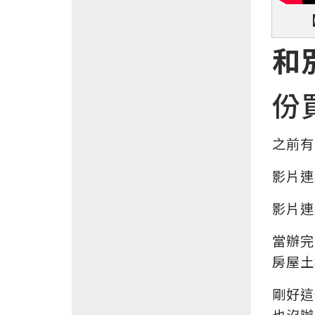
和
份
之前有
影片連
影片連
當辦完
房屋土
剛好這
也沒辦