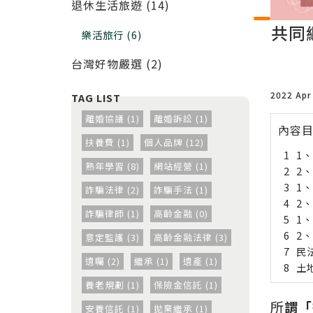
退休生活旅遊 (14)
共同
樂活旅行 (6)
台灣好物嚴選 (2)
2022 Apr
離婚協議 (1)
離婚訴訟 (1)
內容
扶養費 (1)
個人品牌 (12)
1
熟年學習 (8)
網站經營 (1)
2
1
詐騙法律 (2)
詐騙手法 (1)
2
詐騙律師 (1)
高齡金融 (0)
1
2
意定監護 (3)
高齡金融法律 (3)
民法
遺囑 (2)
繼承 (1)
遺產 (1)
土地
養老規劃 (1)
保險金信託 (1)
所
謂「
安養信託 (1)
拋棄繼承 (1)