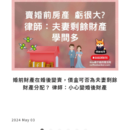
？
婚前財產在婚後變賣，價金可否為夫妻剩餘
財產分配？ 律師：小心變婚後財產
詐
2024 May 03
2