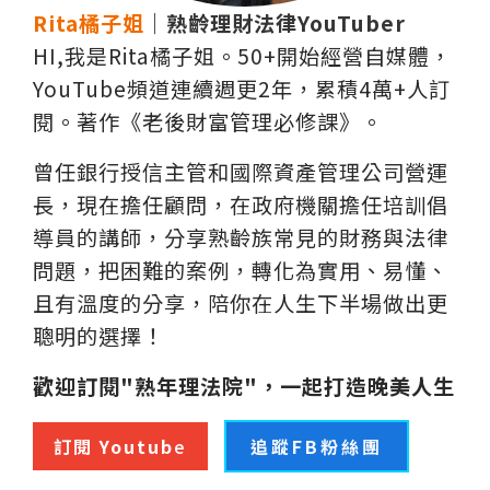
Rita橘子姐
｜熟齡理財法律YouTuber
HI,我是Rita橘子姐。50+開始經營自媒體，
YouTube頻道連續週更2年，累積4萬+人訂
閱。著作《老後財富管理必修課》。
曾任銀行授信主管和國際資產管理公司營運
長，現在擔任顧問，在政府機關擔任培訓倡
導員的講師，分享熟齡族常見的財務與法律
問題，把困難的案例，轉化為實用、易懂、
且有溫度的分享，陪你在人生下半場做出更
聰明的選擇！
歡迎訂閱"熟年理法院"，一起打造晚美人生
訂閱 Youtub
e
追蹤FB粉絲團