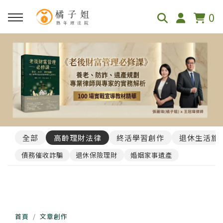
0
全部
高齡理財法律
終活學習創作
退休生活旅
債務催收詐騙
退休保險理財
婚姻家事遺產
首頁
文章創作