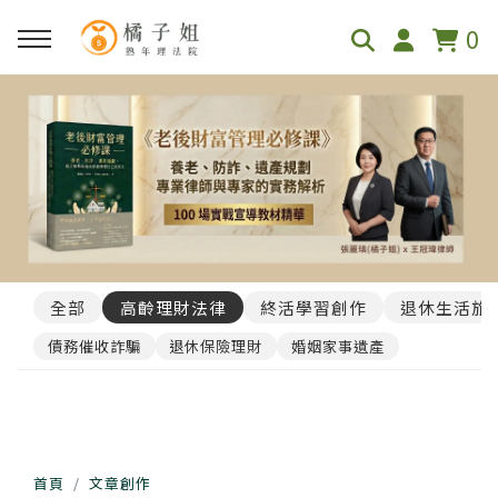
0
全部
高齡理財法律
終活學習創作
退休生活旅
債務催收詐騙
退休保險理財
婚姻家事遺產
首頁
文章創作