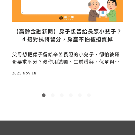
幣
【高齡金融新聞】房子想留給長照小兒子？
8
4 招對抗特留分，房產不怕被迫賣掉
父母想把房子留給辛苦長照的小兒子，卻怕被哥
哥要求平分？教你用遺囑、生前贈與、保單與稅
源規劃，合法對抗特留分，房產不怕被迫賣掉。
2
2025 Nov 18