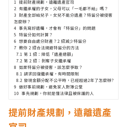
提前財產規劃，遠離遺產官司
有繼承權的子女，父母可以「一毛都不給」嗎？
財產全部給兒子，女兒不能分遺產？特留分被侵害
怎麼辦？
事先寫好遺囑，才會有「特留分」的問題
特留分如何計算？
想要自由處分財產？2 招減少特留分
教你 2 招合法規避特留分的方法
第 1 招：降低「遺產總額」
第 2 招：剝奪子女繼承權
如果特留分被侵害，該怎麼爭取？
請求回復繼承權，有時間限制
發現金額分配不公平時，已經超過2年了怎麼辦?
做好事前規劃，避免家人對簿公堂
事先規劃，你就是懂法律且被保護的人
提前財產規劃，遠離遺產
官司