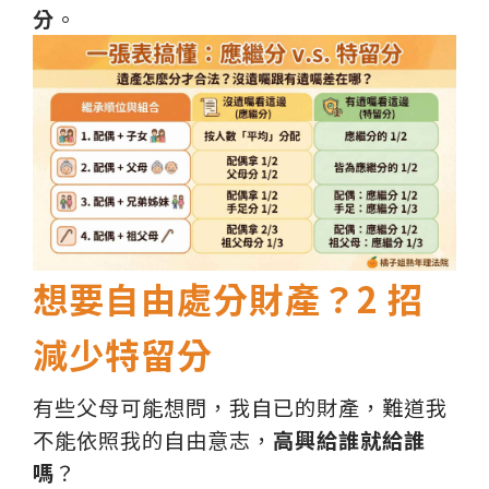
分
。
想要自由處分財產？2 招
減少特留分
有些父母可能想問，我自已的財產，難道我
不能依照我的自由意志，
高興給誰就給誰
嗎
？