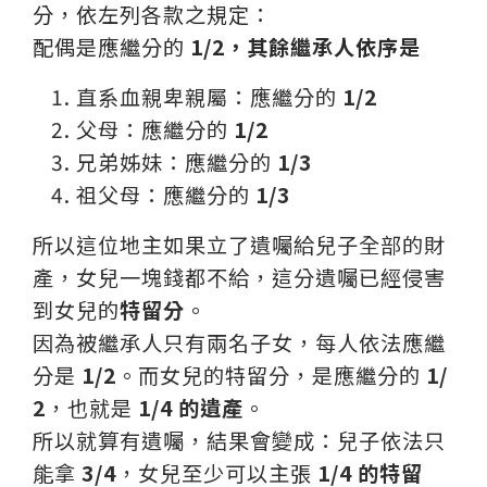
分，依左列各款之規定：
配偶是應繼分的
1/2，
其餘繼承人依序是
直系血親卑親屬：應繼分的
1/2
父母：應繼分的
1/2
兄弟姊妹：應繼分的
1/3
祖父母：應繼分的
1/3
所以這位地主如果立了遺囑給兒子全部的財
產，女兒一塊錢都不給，這分遺囑已經侵害
到女兒的
特留分
。
因為被繼承人只有兩名子女，每人依法應繼
分是
1/2
。而女兒的特留分，是應繼分的
1/
2
，也就是
1/4 的遺產
。
所以就算有遺囑，結果會變成：兒子依法只
能拿
3/4
，女兒至少可以主張
1/4 的特留