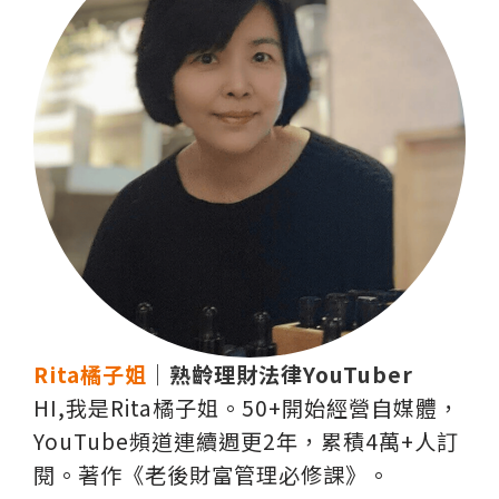
Rita橘子姐
｜熟齡理財法律YouTuber
HI,我是Rita橘子姐。50+開始經營自媒體，
YouTube頻道連續週更2年，累積4萬+人訂
閱。著作《老後財富管理必修課》。