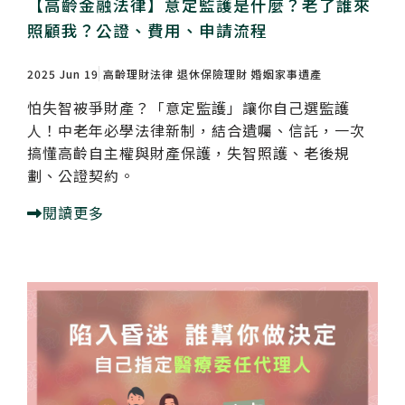
【高齡金融法律】意定監護是什麼？老了誰來
照顧我？公證、費用、申請流程
2025 Jun 19
高齡理財法律
退休保險理財
婚姻家事遺產
怕失智被爭財產？「意定監護」讓你自己選監護
人！中老年必學法律新制，結合遺囑、信託，一次
搞懂高齡自主權與財產保護，失智照護、老後規
劃、公證契約。
閱讀更多