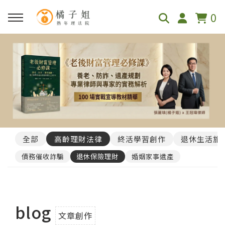
0
全部
高齡理財法律
終活學習創作
退休生活旅
債務催收詐騙
退休保險理財
婚姻家事遺產
blog
文章創作