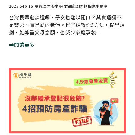
2025 Sep 16
高齡理財法律
退休保險理財
婚姻家事遺產
台灣長輩避談遺囑，子女也難以開口？其實遺囑不
是禁忌，而是愛的延伸。橘子姐教你3方法，提早規
劃，能尊重父母意願，也減少家庭爭執。
閱讀更多