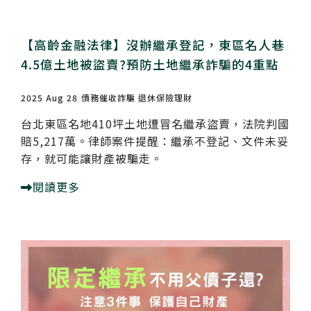
【高齡金融法律】沒辦繼承登記，東區名人巷
4.5億土地被盜賣?預防土地繼承詐騙的4重點
2025 Aug 28
債務催收詐騙
退休保險理財
台北東區名地410坪土地遭冒名繼承盜賣，法院判國
賠5,217萬。律師案件提醒：繼承不登記、文件未妥
存，就可能讓財產被騙走。
閱讀更多