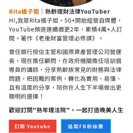
Rita橘子姐
｜熟齡理財法律YouTuber
HI,我是Rita橘子姐。50+開始經營自媒體，
YouTube頻道連續週更2年，累積4萬+人訂
閱。著作《老後財富管理必修課》。
曾任銀行授信主管和國際資產管理公司營運
長，現在擔任顧問，在政府機關擔任培訓倡
導員的講師，分享熟齡族常見的財務與法律
問題，把困難的案例，轉化為實用、易懂、
且有溫度的分享，陪你在人生下半場做出更
聰明的選擇！
歡迎訂閱"熟年理法院"，一起打造晚美人生
訂閱 Youtub
e
追蹤FB粉絲團