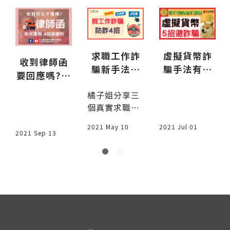
虛擬貨幣詐
求職工作詐
收到律師函
騙手法有那
騙新手法，
要回應嗎?有
些？教你５
千萬不要交
法律效果?如
橘子姐分享三
招避開加密
出自己的存
何用律師函
個真實求職詐
貨幣投資詐
摺提款卡！
保障權利#Yo
騙案例，工作
騙#YouTub
uTube21
2021 Jul 01
2021 May 10
詐騙常見手法
2021 Sep 13
e11
及防範技巧，
避免找工作受
騙賠錢又惹官
司！