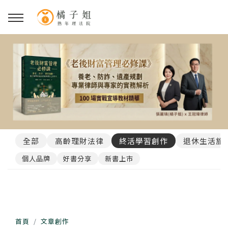
全部
高齡理財法律
終活學習創作
退休生活旅
個人品牌
好書分享
新書上市
首頁
文章創作