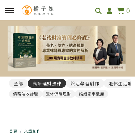
0
全部
高齡理財法律
終活學習創作
退休生活旅
債務催收詐騙
退休保險理財
婚姻家事遺產
首頁
文章創作