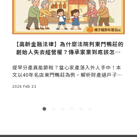
7
【高齡金融法律】為什麼法院判東門鴨莊的
創始人失去經營權？傳承家業到底該怎麼
做，才能真正保障自己和子孫？
提早分產真能節稅？當心家產落入外人手中！本
文以40年名店東門鴨莊為例，解析財產過戶子女
後，因意外導致親家奪走監護權與經營權的法律
2026 Feb 23
2
陷阱，教您3招正確傳承，守住一生心血。