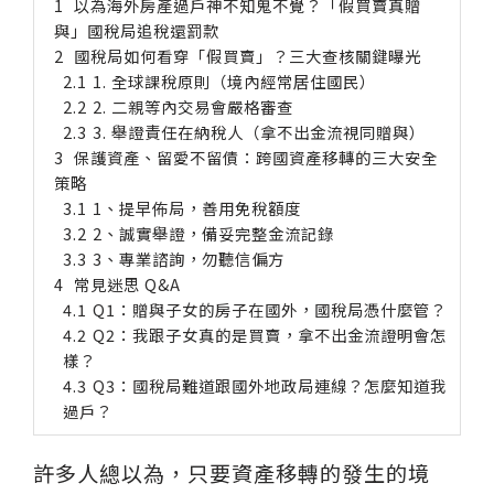
以為海外房產過戶神不知鬼不覺？「假買賣真贈
與」國稅局追稅還罰款
國稅局如何看穿「假買賣」？三大查核關鍵曝光
1. 全球課稅原則（境內經常居住國民）
2. 二親等內交易會嚴格審查
3. 舉證責任在納稅人（拿不出金流視同贈與）
保護資產、留愛不留債：跨國資產移轉的三大安全
策略
1、提早佈局，善用免稅額度
2、誠實舉證，備妥完整金流記錄
3、專業諮詢，勿聽信偏方
常見迷思 Q&A
Q1：贈與子女的房子在國外，國稅局憑什麼管？
Q2：我跟子女真的是買賣，拿不出金流證明會怎
樣？
Q3：國稅局難道跟國外地政局連線？怎麼知道我
過戶？
許多人總以為，只要資產移轉的發生的境