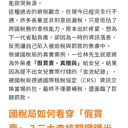
能欲哭無淚。
這種過去的避稅觀念，在現今已經完全行不
通。許多長輩並非刻意逃漏稅，只是低估了
跨國稅務的查核能力。原本出於疼愛、想為
下一代省點負擔，卻因為一時的資訊落差，
反而讓自己陷入被追稅與罰款的焦慮中。
根據國稅局的真實案例，一位林先生就是將
海外房產
「假買賣、真贈與」
給女兒。結果
因為提不出女兒實際付錢的「金流紀錄」，
被國稅局透過國際租稅協定（CRS）資訊交
換當場抓包，最終不僅要補稅，還面臨了巨
額罰款。
國稅局如何看穿「假買
賣」？三大查核關鍵曝光